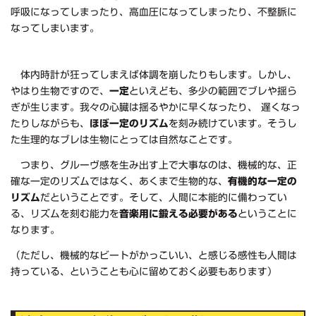
呼吸になってしまったり、高血圧になってしまったり、不整脈に
なってしまいます。
体内時計が狂ってしまえば体調を崩したりもします。しかし、
やはり生物ですので、
一定
といえども、多少の範囲でブレや揺ら
ぎが生じます。我々の心臓は揺るやかに早くなったり、 遅くなっ
たりしながらも、
ほぼ一定のリズム
を刻み続けています。そうし
た生理的なブレは生物にとっては自然なことです。
つまり、グルーヴ感を生み出す上で大事なのは、機械的な、正
確な一定のリズムではなく、あくまで生物的な、
有機的な一定の
リズム
だということです。そして、人間に本能的に備わってい
る、リズムを刻む能力を
音楽用に鍛える必要がある
ということに
なります。
（ただし、機械的なビートがかっこいい、と感じる感性も人間は
持っている、ということも心に留めておく必要もあります）