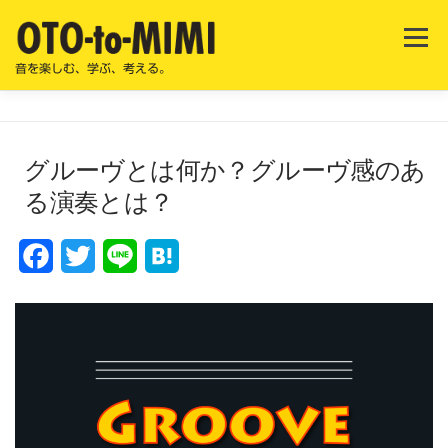
コ
ン
メニュ
テ
ン
音を楽しむ、学ぶ、考える。
ツ
へ
ス
図書室
オトトミミについて
お問い合わせ
キ
グルーヴとは何か？グルーヴ感のあ
ッ
プ
る演奏とは？
Facebook
Twitter
Line
Hatena