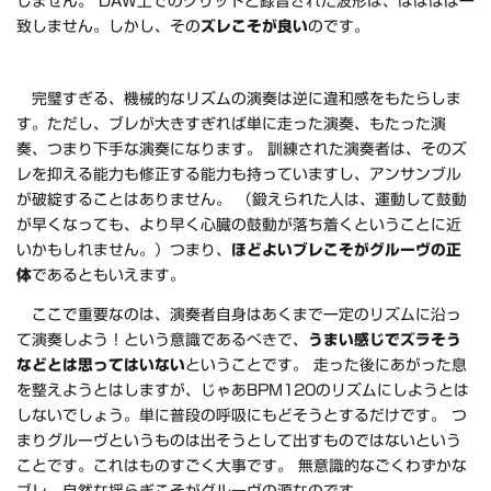
しません。 DAW上でのグリッドと録音された波形は、ほぼほぼ一
致しません。しかし、その
ズレこそが良い
のです。
完璧すぎる、機械的なリズムの演奏は逆に違和感をもたらしま
す。ただし、ブレが大きすぎれば単に走った演奏、もたった演
奏、つまり下手な演奏になります。 訓練された演奏者は、そのズ
レを抑える能力も修正する能力も持っていますし、アンサンブル
が破綻することはありません。 （鍛えられた人は、運動して鼓動
が早くなっても、より早く心臓の鼓動が落ち着くということに近
いかもしれません。）つまり、
ほどよいブレこそがグルーヴの正
体
であるともいえます。
ここで重要なのは、演奏者自身はあくまで一定のリズムに沿っ
て演奏しよう！という意識であるべきで、
うまい感じでズラそう
などとは思ってはいない
ということです。 走った後にあがった息
を整えようとはしますが、じゃあBPM120のリズムにしようとは
しないでしょう。単に普段の呼吸にもどそうとするだけです。 つ
まりグルーヴというものは出そうとして出すものではないという
ことです。これはものすごく大事です。 無意識的なごくわずかな
ブレ、自然な揺らぎこそがグルーヴの源なのです。