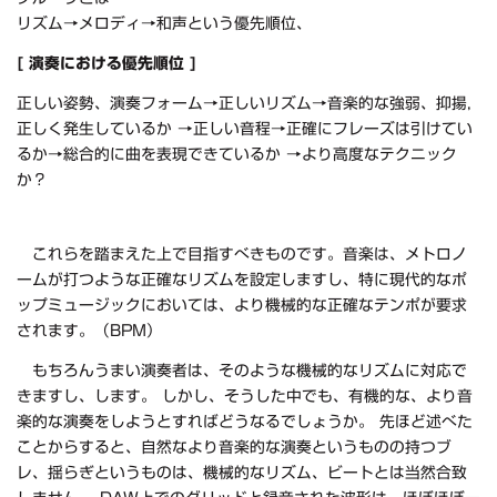
リズム→メロディ→和声という優先順位、
[ 演奏における優先順位 ]
正しい姿勢、演奏フォーム→正しいリズム→音楽的な強弱、抑揚,
正しく発生しているか →正しい音程→正確にフレーズは引けてい
るか→総合的に曲を表現できているか →より高度なテクニック
か？
これらを踏まえた上で目指すべきものです。音楽は、メトロノ
ームが打つような正確なリズムを設定しますし、特に現代的なポ
ップミュージックにおいては、より機械的な正確なテンポが要求
されます。（BPM）
もちろんうまい演奏者は、そのような機械的なリズムに対応で
きますし、します。 しかし、そうした中でも、有機的な、より音
楽的な演奏をしようとすればどうなるでしょうか。 先ほど述べた
ことからすると、自然なより音楽的な演奏というものの持つブ
レ、揺らぎというものは、機械的なリズム、ビートとは当然合致